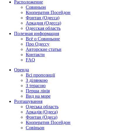
Расположение
Совиньон
Кооператив Посейдон
Фонтан (Одесса)
Аркадия (Одесса)
Одесская область
Полезная информация
Всё о Совиньоне
Про Одессу
Авторские статьи
Контакти
FAQ
Оренда
Всі пропозиції
З ділянкою
З терасою
Перша лінія
Вид на море
Розташування
Одеська область
Аркадія (Одеса)
Фонтан (Одеса)
Кооператив Посейдон
Совіньон