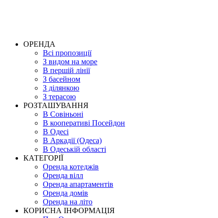
ОРЕНДА
Всі пропозиції
З видом на море
В першій лінії
З басейном
З ділянкою
З терасою
РОЗТАШУВАННЯ
В Совіньоні
В кооперативі Посейдон
В Одесі
В Аркадії (Одеса)
В Одеській області
КАТЕГОРІЇ
Оренда котеджів
Оренда вілл
Оренда апартаментів
Оренда домів
Оренда на літо
КОРИСНА ІНФОРМАЦІЯ