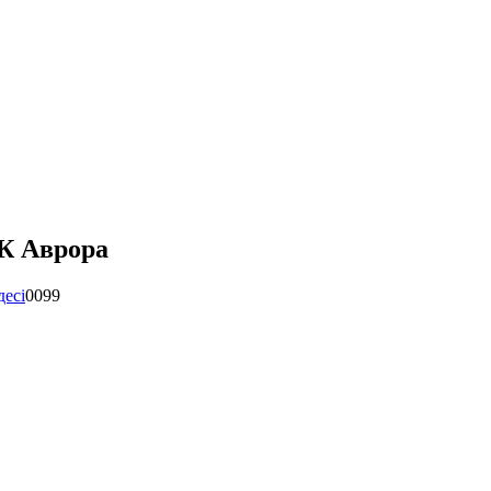
ЖК Аврора
десі
0099