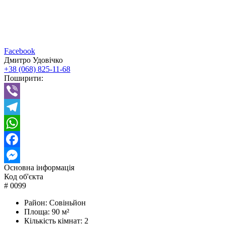
Facebook
Дмитро Удовічко
+38 (068) 825-11-68
Поширити:
Viber
Telegram
WhatsApp
Facebook
Основна інформація
Messenger
Код об'єкта
#
0099
Район:
Совіньйон
Площа:
90 м²
Кількість кімнат:
2