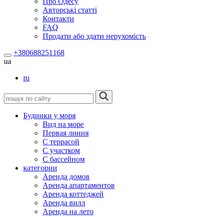
Про Одесу
Авторські статті
Контакти
FAQ
Продати або здати нерухомість
+380688251168
ua
ru
Будинки у моря
Вид на море
Первая линия
С террасой
С участком
С бассейном
категории
Аренда домов
Аренда апартаментов
Аренда коттеджей
Аренда вилл
Аренда на лето