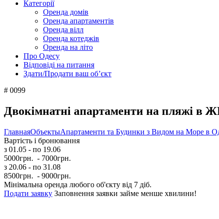
Категорії
Оренда домів
Оренда апартаментів
Оренда вілл
Оренда котеджів
Оренда на літо
Про Одесу
Відповіді на питання
Здати/Продати ваш об’єкт
# 0099
Двокімнатні апартаменти на пляжі в 
Главная
Объекты
Апартаменти та Будинки з Видом на Море в О
Вартість і бронювання
з 01.05
- по 19.06
5000грн.
- 7000грн.
з 20.06
- по 31.08
8500грн.
- 9000грн.
Мінімальна оренда любого об'єкту від 7 діб.
Подати заявку
Заповнення заявки займе менше хвилини!